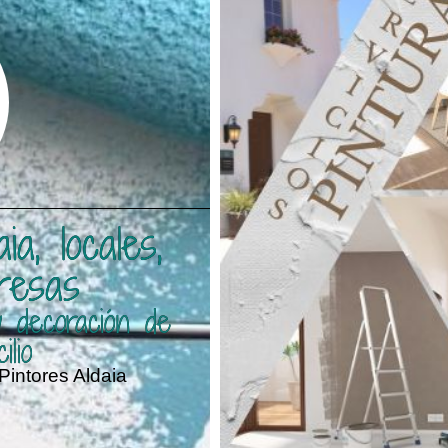
a, locales,
resas
y decoración de
ilio
Pintores Aldaia