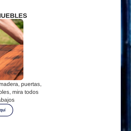
MUEBLES
madera, puertas,
les, mira todos
abajos
quí