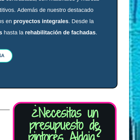
itivos.
Además de nuestro destacado
dos en
proyectos integrales
. Desde la
s
hasta la
rehabilitación de fachadas
.
SA
¿Necesitas un
O
presupuesto de
pintores Aldaia?