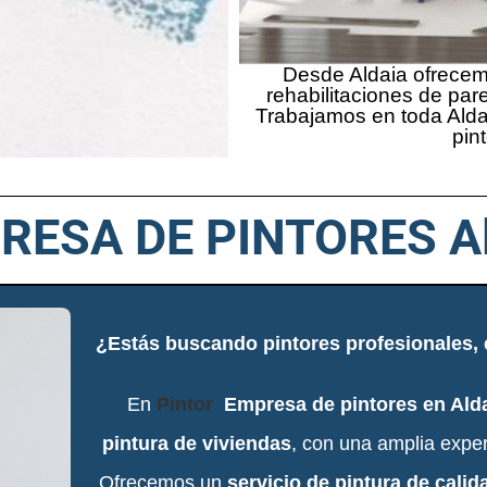
Desde Aldaia ofrecemo
rehabilitaciones de par
Trabajamos en toda Alda
pint
RESA DE PINTORES Al
¿Estás buscando pintores profesionales, e
En
Pintor
Empresa de pintores en Ald
pintura de viviendas
, con una amplia exper
Ofrecemos un
servicio de pintura de calid