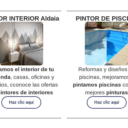
OR INTERIOR Aldaia
PINTOR DE PISC
amos el interior de tu
Reformas y diseños
enda
, casas, oficinas y
piscinas, mejoramo
os, cconoce las ofertas
pintamos piscinas
co
intores de interiores
mejores
pintura
Haz clic aquí
Haz clic aquí