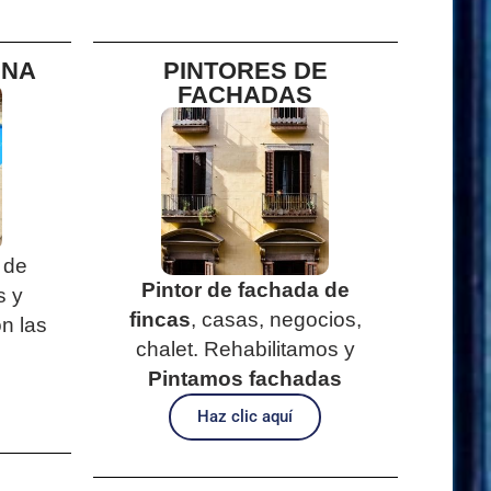
INA
PINTORES DE
FACHADAS
 de
Pintor de fachada de
s y
fincas
, casas, negocios,
n las
chalet. Rehabilitamos y
s
Pintamos fachadas
Haz clic aquí