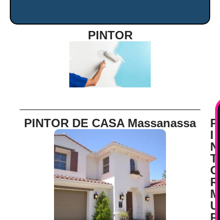
PINTOR
PINTOR DE CASA Massanassa
P
I
N
T
O
R
M
U
R