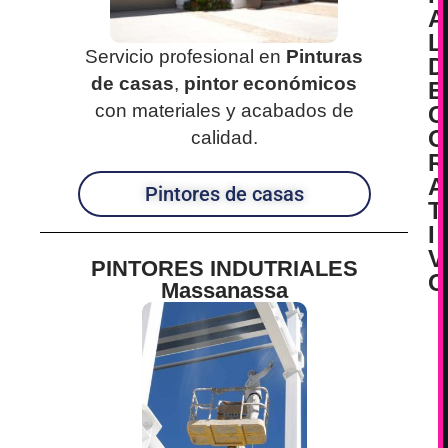
A
L
Servicio profesional en
Pinturas
D
de casas
,
pintor económicos
E
con materiales y acabados de
C
O
calidad.
R
A
Pintores de casas
T
I
V
PINTORES INDUTRIALES
O
Massanassa