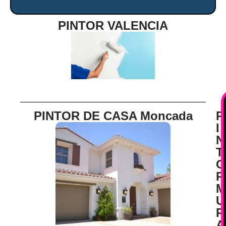
PINTOR VALENCIA
PINTOR DE CASA Moncada
P
I
N
T
O
R
M
U
R
A