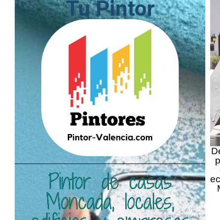
Tu Pintor
D
p
Pintor de casas
ec
Moncada, locales,