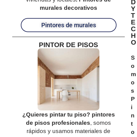
D
murales decorativos
Y
T
E
Pintores de murales
C
H
O
PINTOR DE PISOS
S
o
m
o
s
P
i
¿Quieres pintar tu piso?
pintores
n
de pisos profesionales
, somos
t
rápidos y usamos materiales de
o