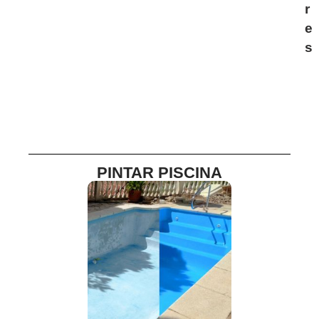
r
e
s
PINTAR PISCINA